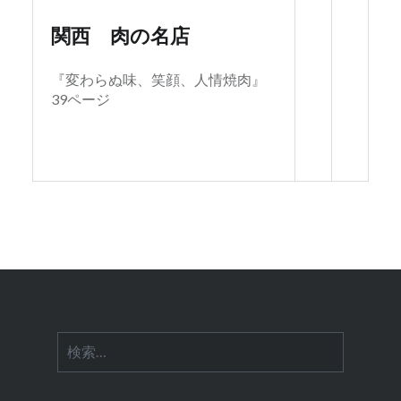
関西 肉の名店
『変わらぬ味、笑顔、人情焼肉』
39ページ
検
索: