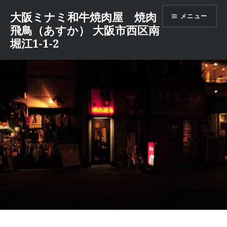
コ
大阪ミナミ和牛焼肉屋 焼肉
メニュー
ン
飛鳥（あすか） 大阪市西区南
テ
堀江1-1-2
ン
ツ
へ
ス
キ
ッ
プ